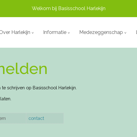
Welkom bij Basisschool Harlekijn
Over Harlekijn
Informatie
Medezeggenschap
melden
te schrijven op Basisschool Harlekijn.
laten.
xem
contact